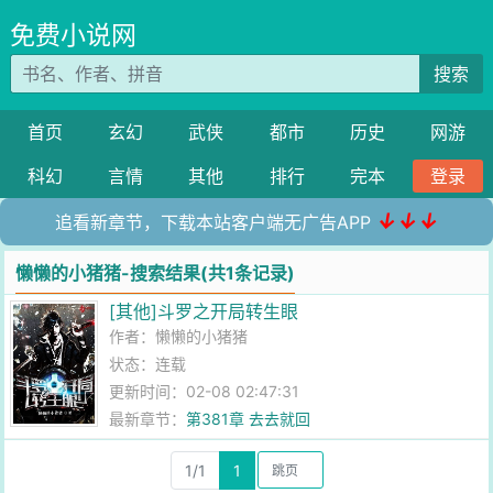
免费小说网
搜索
首页
玄幻
武侠
都市
历史
网游
科幻
言情
其他
排行
完本
登录
↓↓↓
追看新章节，下载本站客户端无广告APP
懒懒的小猪猪-搜索结果(共1条记录)
[其他]斗罗之开局转生眼
作者：
懒懒的小猪猪
状态：连载
更新时间：02-08 02:47:31
最新章节：
第381章 去去就回
1/1
1