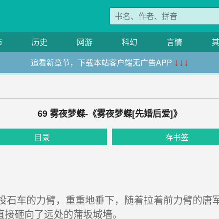
市
历史
网游
科幻
言情
追看新章节，下载本站客户端无广告APP
↓↓↓
69 雾夜梦蝶-《雾夜梦蝶[先婚后爱]》
目录
存书签
石车的力臂，重重地垂下，随着拉着前力臂的唐军
直接砸向了远处的蒲坂城墙。