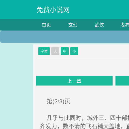
免费小说网
首页
玄幻
武侠
都
字体
大
中
小
上一章
第(2/3)页
几乎与此同时，城外三、四十部投
齐发力，数不清的飞石铺天盖地，