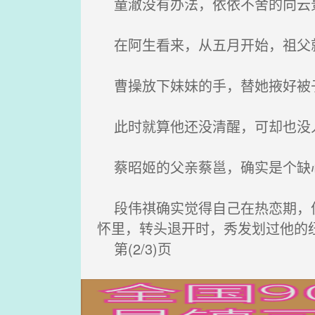
童澈没有办法，依依不舍的向云
在阿生看来，从五月开始，祖父就
曹操放下妹妹的手，替她掖好被
此时就算他还没清醒，可却也没
蔡昭姬的父亲蔡邕，确实是个缺心
段伟祺确实觉得自己在热恋期，仿
怀里，转头退开时，秀发划过他的
第(2/3)页