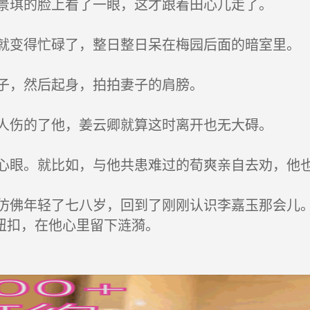
景琪的脸上看了一眼，这才跟着田心儿走了。
变得忙碌了，整日整日呆在梅园后面的暗室里。
子，然后起身，拍拍妻子的肩膀。
人伤的了他，姜云卿就算这时离开也无大碍。
眼。就比如，与他共患难过的荀爽亲自去劝，他
佛年轻了七八岁，回到了刚刚认识李嘉玉那会儿。
纽扣，在他心里留下涟漪。