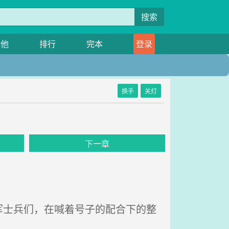
搜索
其他
排行
完本
登录
换手
关灯
下一章
士兵们，在喊着号子的配合下的整