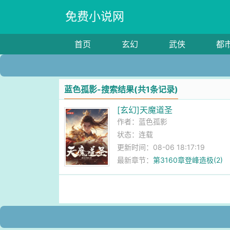
免费小说网
首页
玄幻
武侠
都
蓝色孤影-搜索结果(共1条记录)
[玄幻]天魔道圣
作者：
蓝色孤影
状态：连载
更新时间：08-06 18:17:19
最新章节：
第3160章登峰造极(2)