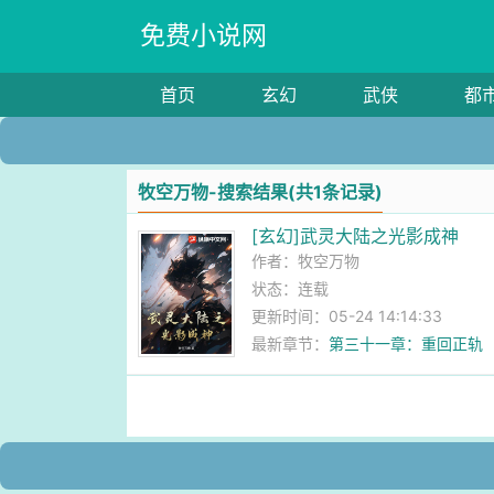
免费小说网
首页
玄幻
武侠
都
牧空万物-搜索结果(共1条记录)
[玄幻]武灵大陆之光影成神
作者：
牧空万物
状态：连载
更新时间：05-24 14:14:33
最新章节：
第三十一章：重回正轨