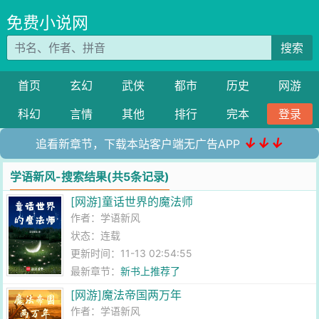
免费小说网
搜索
首页
玄幻
武侠
都市
历史
网游
科幻
言情
其他
排行
完本
登录
↓↓↓
追看新章节，下载本站客户端无广告APP
学语新风-搜索结果(共5条记录)
[网游]童话世界的魔法师
作者：
学语新风
状态：连载
更新时间：11-13 02:54:55
最新章节：
新书上推荐了
[网游]魔法帝国两万年
作者：
学语新风