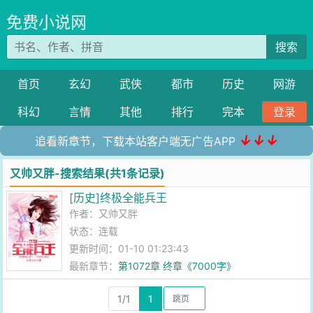
免费小说网
搜索
首页
玄幻
武侠
都市
历史
网游
科幻
言情
其他
排行
完本
登录
↓↓↓
追看新章节，下载本站客户端无广告APP
又帅又胖-搜索结果(共1条记录)
[历史]终极全能兵王
作者：
又帅又胖
状态：连载
更新时间：01-10 01:23:43
最新章节：
第1072章 终章《7000字》
1/1
1