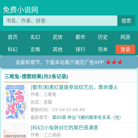
免费小说网
搜索
首页
玄幻
武侠
都市
历史
网游
科幻
言情
其他
排行
完本
登录
↓↓↓
追看新章节，下载本站客户端无广告APP
三尾兔-搜索结果(共2条记录)
[都市]和黑红舅舅参加综艺后，算命爆火
作者：
三尾兔
状态：连载
更新时间：03-04 01:45:49
最新章节：
第89章 养出飞猪的概率有多高（完）
[科幻]小兔狲对它的尾巴很满意
作者：
三三函函