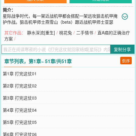
简介：
星际战争时代，每一架近战机甲都会搭配一架远攻狙击机甲掩
护作战。狙击机甲师士燕雪山（beta）跟近战机甲师士亚瑟
（alpha）就是这么一对搭档，两人搭档六年，成双入对，同吃同住，
其它作品：
静水深流[重生]
/
桃花兔
/
二手情书
/
直A癌的正确治疗
早已默契如彼此灵魂。即将到来的大决战九死一生。在这前一天。燕
方案
/
雪山：记得提前写好遗书。亚瑟沮丧地说：我只有一个遗憾，这次我
要是死了，那我就到死都是处男了。燕雪山冷哼一声：没出息。亚瑟
复制分享
可怜巴巴地问：师父，你能不能
您要是觉得《
打完这仗就回家结婚[星际]
》还不错的话请不要忘记向
章节列表，第1章~ 51章/共51章
倒序
您QQ群和微博微信里的朋友推荐哦！
第1章 打完这仗01
第2章 打完这仗02
第3章 打完这仗03
第4章 打完这仗04
第5章 打完这仗05
第6章 打完这仗06