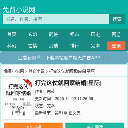
免费小说网
搜索
首页
玄幻
武侠
都市
历史
网游
科幻
言情
其他
排行
完本
登录
追看新章节，下载本站客户端无广告APP
↓↓↓
免费小说网
>
其它小说
> 打完这仗就回家结婚[星际]
打完这仗就回家结婚[星际]
作者：
寒菽
更新时间：2025-11-02 11:26:59
状态：完本
最新章节：
第51章 正文完
加入书架
点击阅读