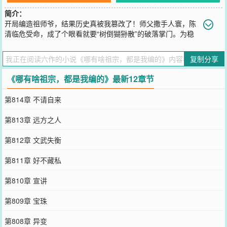
简介：
开局编造祖师爷，结果历史真被我篡改了！师父撒手人寰，陈
清临危受命，成了个眼看就要“树倒猢狲散”的破落掌门。为稳
住人心，他灵机一动，现场开编本门“上古秘史”！拳镇八荒的太上长
老？力挽狂澜的中兴之祖？剑断天河的开派祖师？不存在的！全是拍
复制分享
脑门瞎掰的！本想先糊弄过去，日后再圆谎，谁知当天夜里……吹的
牛，竟然成真了！陈清竟梦回过往，亲自扮演起刚编的猛人老祖。
《哪有啥祖宗，都是我编的》最新12章节
您要是觉得《
哪有啥祖宗，都是我编的
》还不错的话请不要忘记向您
QQ群和微博微信里的朋友推荐哦！
第814章 不请自来
第813章 远方之人
第812章 文武失衡
第811章 好不藏私
第810章 宣讲
第809章 宝珠
第808章 异变