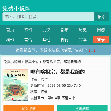
免费小说网
搜索
首页
玄幻
武侠
都市
历史
网游
科幻
言情
其他
排行
完本
登录
追看新章节，下载本站客户端无广告APP
↓↓↓
免费小说网
>
修真小说
> 哪有啥祖宗，都是我编的
哪有啥祖宗，都是我编的
作者：
六作
更新时间：2026-08-05 23:47:10
状态：连载
最新章节：
第814章 不请自来
加入书架
点击阅读