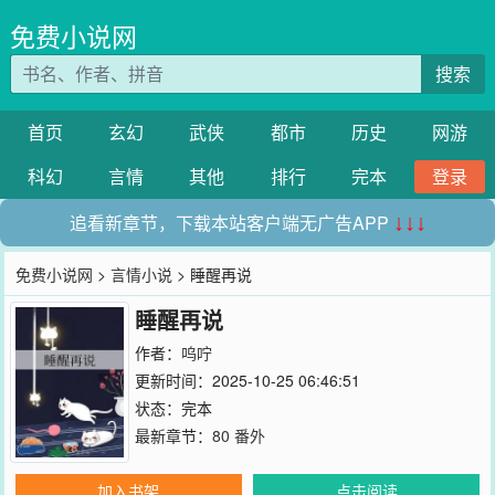
免费小说网
搜索
首页
玄幻
武侠
都市
历史
网游
科幻
言情
其他
排行
完本
登录
追看新章节，下载本站客户端无广告APP
↓↓↓
免费小说网
>
言情小说
> 睡醒再说
睡醒再说
作者：
呜咛
更新时间：2025-10-25 06:46:51
状态：完本
最新章节：
80 番外
加入书架
点击阅读