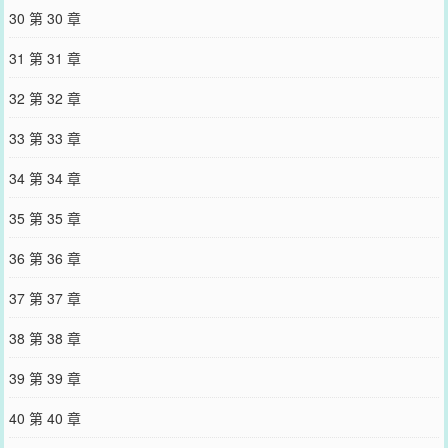
30 第 30 章
31 第 31 章
32 第 32 章
33 第 33 章
34 第 34 章
35 第 35 章
36 第 36 章
37 第 37 章
38 第 38 章
39 第 39 章
40 第 40 章