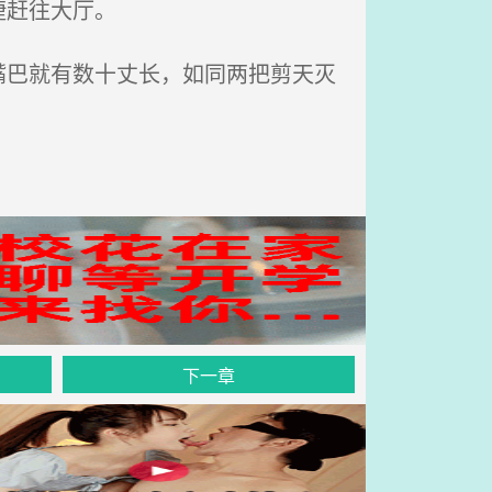
捷赶往大厅。
巴就有数十丈长，如同两把剪天灭
下一章