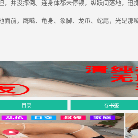
，并没摔倒。连身体都未停顿，纵跃间落地，迅
面前，鹰嘴、龟身、象脚、龙爪、蛇尾，光是那嘴
目录
存书签