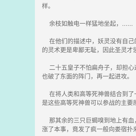
样。
余枝如触电一样猛地坐起，......
在他们的描述中，妖灵没有自己的
的灵术更是卑鄙无耻，因此圣灵才
二十五皇子不怕扁舟子，却担心这
也破了东面的阵门，再一起进攻。
在将人类和高等死神兽结合到了一
是这些高等死神兽可以参战的主要
那其余的三只巨蝎嗅到地上有血，
涨了本事，竟发了疯一般向娄宿扑