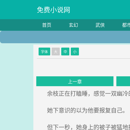
免费小说网
首页
玄幻
武侠
都
字体
大
中
小
上一章
余枝正在打瞌睡，感觉一双幽冷的
她下意识的以为他要报复自己。
但下一秒，她身上的被子被猛地掀