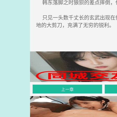
韩东落脚之时狼狈的差点摔倒，但
只见一头数千丈长的玄武出现在他
地的大剪刀，充满了无穷的锐利。
上一章