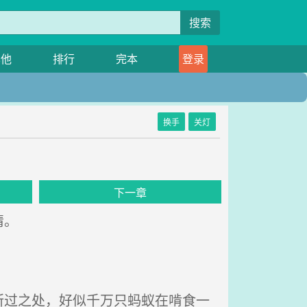
搜索
其他
排行
完本
登录
换手
关灯
下一章
睛。
过之处，好似千万只蚂蚁在啃食一