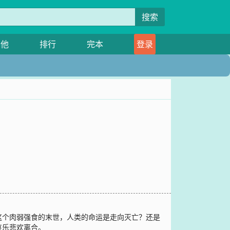
搜索
其他
排行
完本
登录
个肉弱强食的末世，人类的命运是走向灭亡？还是
哀乐悲欢离合。