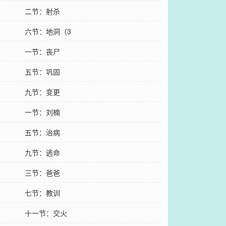
二节：射杀
六节：地洞（3
一节：丧尸
五节：巩固
九节：变更
一节：刘楠
五节：治病
九节：逃命
三节：爸爸
七节：教训
十一节：交火