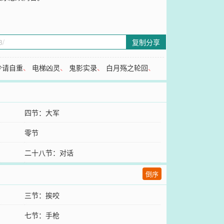
复制分享
少请自重
、
电梯凶灵
、
鬼影实录
、
白月殇之轮回
、
四节：大军
零节
二十八节：对话
倒序
三节：挨咬
七节：手枪