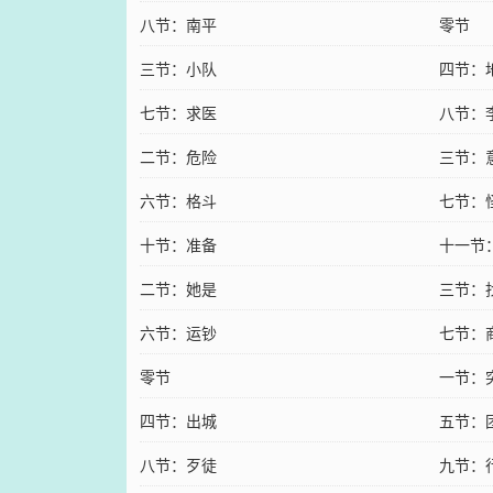
八节：南平
零节
三节：小队
四节：
七节：求医
八节：
二节：危险
三节：
六节：格斗
七节：
十节：准备
十一节
二节：她是
三节：
六节：运钞
七节：
零节
一节：
四节：出城
五节：
八节：歹徒
九节：