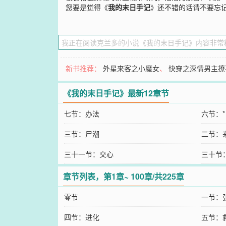
您要是觉得《
我的末日手记
》还不错的话请不要忘
新书推荐：
外星来客之小魔女
、
快穿之深情男主撩
《我的末日手记》最新12章节
七节：办法
六节：*
三节：尸潮
二节：
三十一节：交心
三十节
章节列表，第1章~ 100章/共225章
零节
一节：
四节：进化
五节：