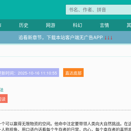
市
历史
网游
科幻
言情
追看新章节，下载本站客户端无广告APP
↓↓↓
新时间：2025-10-16 11:10:55
直达底部
法
阅读
可以赢得无限物资的空间。他命中注定要带领人类向大自然挑战。在这
一人称视角，用口语白话看每个生存者的日常，内心，每个幸存者的喜怒