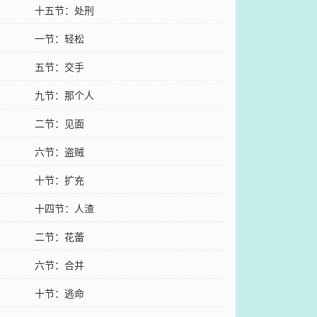
十五节：处刑
一节：轻松
五节：交手
九节：那个人
二节：见面
六节：盗贼
十节：扩充
十四节：人渣
二节：花蕾
六节：合并
十节：逃命