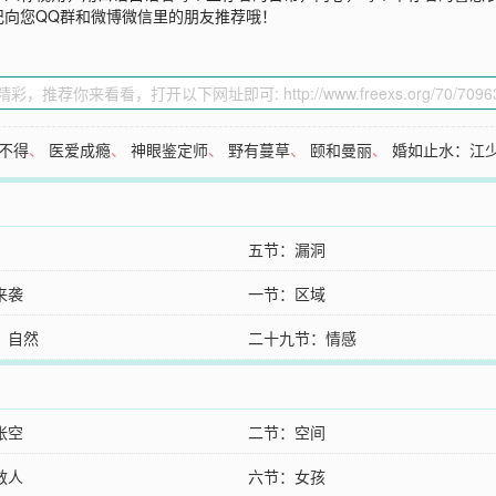
记向您QQ群和微博微信里的朋友推荐哦！
不得
、
医爱成瘾
、
神眼鉴定师
、
野有蔓草
、
颐和曼丽
、
婚如止水：江
五节：漏洞
来袭
一节：区域
：自然
二十九节：情感
张空
二节：空间
救人
六节：女孩