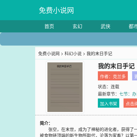
免费小说网
首页
玄幻
武侠
都
免费小说网
>
科幻小说
> 我的末日手记
我的末日手记
作者：
克兰多
更
状态：连载
最新章节：
七节：办
加入书架
点击
简介：
张空，在末世，成为了神秘的进化者，获得了一个
被食物链顶端的新生物所取代，沦落为家畜？以第