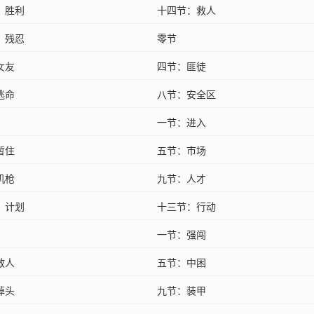
：胜利
十四节：救人
：残忍
零节
女友
四节：匪徒
逃命
八节：安全区
一节：进入
暂住
五节：市场
机枪
九节：人才
：计划
十三节：行动
一节：强闯
救人
五节：中困
掉头
九节：装甲