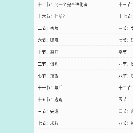
十二节：另一个完全进化者
十三节
十六节：仁慈？
十七节
二节：害羞
三节：
六节：嘶吼
七节：
十节：离开
零节
三节：谈判
四节：
七节：拉拢
八节：
十一节：幕后
十二节
十五节：逃跑
零节
三节：完虐
四节：
七节：求救
八节：