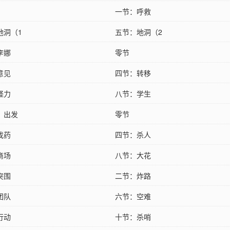
一节：呼救
地洞（1
五节：地洞（2
李娜
零节
意见
四节：转移
怪力
八节：学生
：出发
零节
找药
四节：杀人
商场
八节：大花
突围
二节：炸路
团队
六节：空难
行动
十节：杀哨