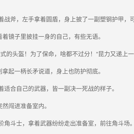
战斧，左手拿着圆盾，身上披了一副塑钢护甲，
看着镜子里披挂一身的自己，有些无语。
式的头盔！为了保命，啥都不过分！”昆力又递上一
利拿起一柄长矛说道，身上也防护彻底。
着适合自己的武器，皆一副决一死战的样子。
突然闯进准备室内。
角斗士，拿着武器纷纷走出准备室，前往角斗场