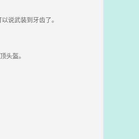
可以说武装到牙齿了。
顶头盔。
。