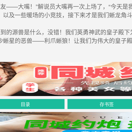
友——大嘴！”解说员大嘴再一次上场了，“今天是
，以及一些暖场的小竞技，接下来才是我们蜥龙角斗
到的源兽是什么，没错！我们英勇神武的皇子殿下
沙蜥星的恶兽——利爪蜥狼！让我们为伟大的皇子殿
目录
存书签