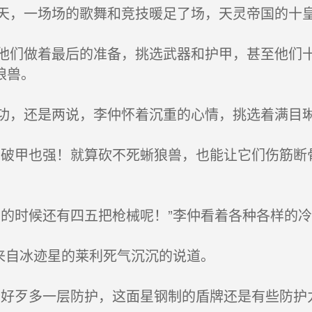
，一场场的歌舞和竞技暖足了场，天灵帝国的十皇
们做着最后的准备，挑选武器和护甲，甚至他们十
狼兽。
，还是两说，李仲怀着沉重的心情，挑选着满目
破甲也强！就算砍不死蜥狼兽，也能让它们伤筋断
的时候还有四五把枪械呢！”李仲看着各种各样的
来自冰迹星的莱利死气沉沉的说道。
好歹多一层防护，这面星钢制的盾牌还是有些防护