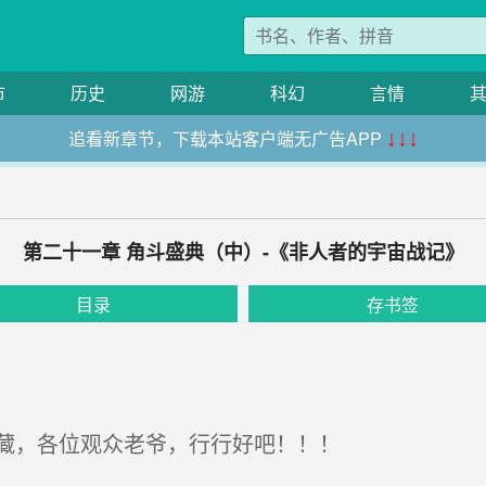
市
历史
网游
科幻
言情
追看新章节，下载本站客户端无广告APP
↓↓↓
第二十一章 角斗盛典（中）-《非人者的宇宙战记》
目录
存书签
藏，各位观众老爷，行行好吧！！！