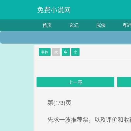
免费小说网
首页
玄幻
武侠
都
字体
大
中
小
上一章
第(1/3)页
先求一波推荐票，以及评价和收