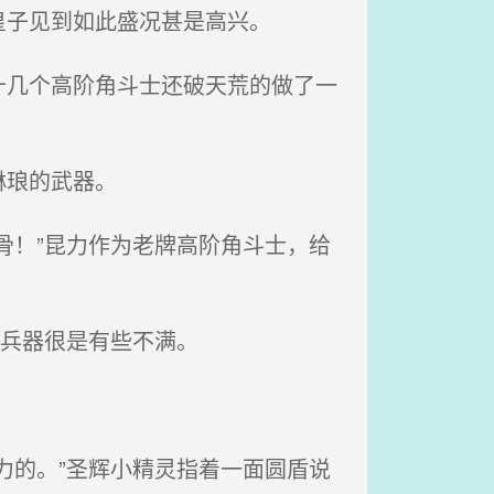
子见到如此盛况甚是高兴。
几个高阶角斗士还破天荒的做了一
琳琅的武器。
骨！”昆力作为老牌高阶角斗士，给
冷兵器很是有些不满。
力的。”圣辉小精灵指着一面圆盾说