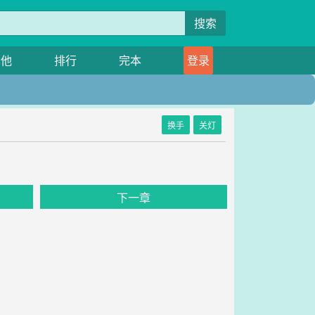
搜索
其他
排行
完本
登录
换手
关灯
下一章