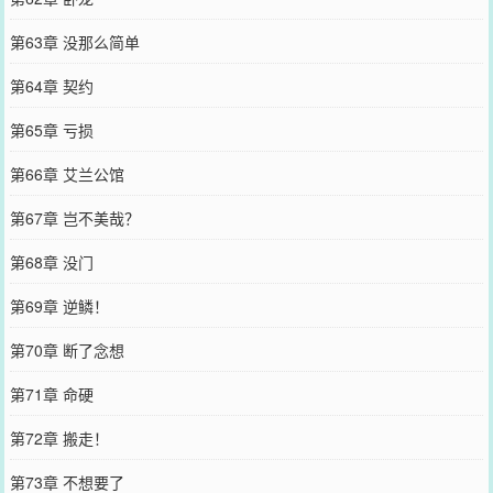
第63章 没那么简单
第64章 契约
第65章 亏损
第66章 艾兰公馆
第67章 岂不美哉？
第68章 没门
第69章 逆鳞！
第70章 断了念想
第71章 命硬
第72章 搬走！
第73章 不想要了