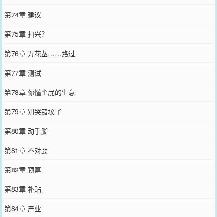
第74章 建议
第75章 扫兴？
第76章 万花丛……路过
第77章 测试
第78章 你懂个屁的生意
第79章 别哭错坟了
第80章 动手脚
第81章 不对劲
第82章 预算
第83章 补贴
第84章 产业