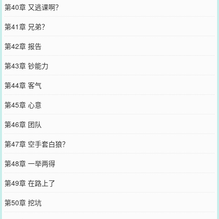
第40章 又逃课啊？
第41章 兄弟？
第42章 报告
第43章 钞能力
第44章 客气
第45章 心意
第46章 团队
第47章 空手套白狼？
第48章 一举两得
第49章 在路上了
第50章 挖坑