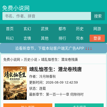
免费小说网
搜索
首页
玄幻
武侠
都市
历史
网游
科幻
言情
其他
排行
完本
登录
追看新章节，下载本站客户端无广告APP
↓↓↓
免费小说网
>
历史小说
> 靖乱恤苍生：潜龙卷残唐
靖乱恤苍生：潜龙卷残唐
作者：
冷月映春秋
更新时间：2026-08-09 12:42:59
状态：连载
最新章节：
第一百一十一章 伺隙待时
加入书架
点击阅读