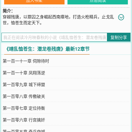
简介：
穿越残唐，以罪囚之身崛起西南瘴地，打造火枪精兵，止戈乱
世，恤苍生而定天下。
您要是觉得《
靖乱恤苍生：潜龙卷残唐
》还不错的话请不要忘记向您
QQ群和微博微信里的朋友推荐哦！
复制分享
《靖乱恤苍生：潜龙卷残唐》最新12章节
第一百一十一章 伺隙待时
第一百一十章 凤翔荡逆
第一百零九章 城下缔盟
第一百零八章 传檄破关
第一百零七章 定位持衡
第一百零六章 行宫擒奸
第一百零五章 奇兵夺城