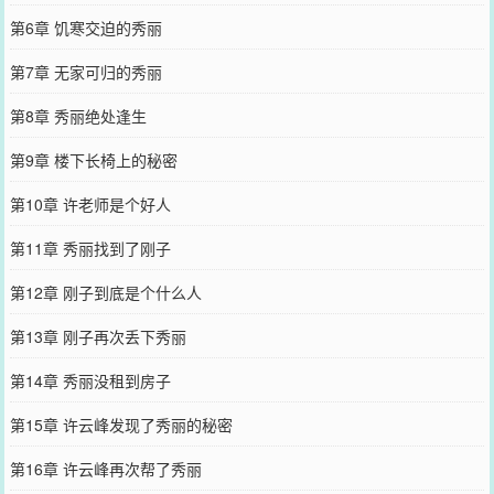
第6章 饥寒交迫的秀丽
第7章 无家可归的秀丽
第8章 秀丽绝处逢生
第9章 楼下长椅上的秘密
第10章 许老师是个好人
第11章 秀丽找到了刚子
第12章 刚子到底是个什么人
第13章 刚子再次丢下秀丽
第14章 秀丽没租到房子
第15章 许云峰发现了秀丽的秘密
第16章 许云峰再次帮了秀丽