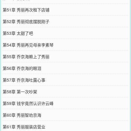
第51章 秀丽再次租下店铺
第52章 秀丽彻底摆脱刚子
第53章 太甜了吧
第54章 秀丽再见母亲李素琴
第55章 乔京海赖上了秀丽
第56章 乔京海的眼泪
第57章 乔京海吐露心事
第58章 第一次吵架
第59章 钱宇竟然认识许云峰
第60章 秀丽智劝京海
第61章 秀丽服装店营业