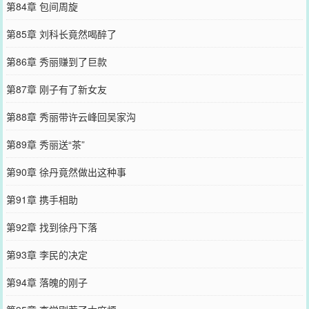
第84章 包间周旋
第85章 刘科长竟然喝醉了
第86章 秀丽赚到了巨款
第87章 刚子有了新女友
第88章 秀丽带许云峰回吴家沟
第89章 秀丽送“茶”
第90章 徐丹竟然做出这种事
第91章 携手相助
第92章 找到徐丹下落
第93章 李民的决定
第94章 落魄的刚子