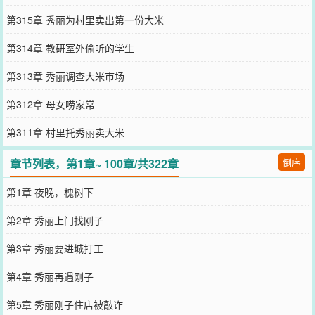
第315章 秀丽为村里卖出第一份大米
第314章 教研室外偷听的学生
第313章 秀丽调查大米市场
第312章 母女唠家常
第311章 村里托秀丽卖大米
章节列表，第1章~ 100章/共322章
倒序
第1章 夜晚，槐树下
第2章 秀丽上门找刚子
第3章 秀丽要进城打工
第4章 秀丽再遇刚子
第5章 秀丽刚子住店被敲诈