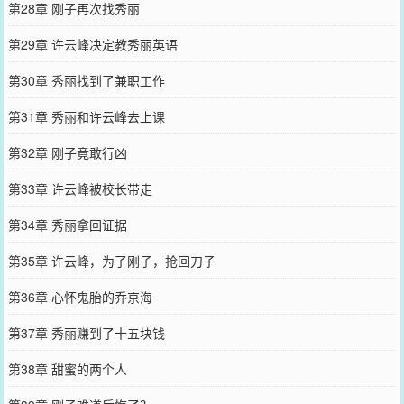
第28章 刚子再次找秀丽
第29章 许云峰决定教秀丽英语
第30章 秀丽找到了兼职工作
第31章 秀丽和许云峰去上课
第32章 刚子竟敢行凶
第33章 许云峰被校长带走
第34章 秀丽拿回证据
第35章 许云峰，为了刚子，抢回刀子
第36章 心怀鬼胎的乔京海
第37章 秀丽赚到了十五块钱
第38章 甜蜜的两个人