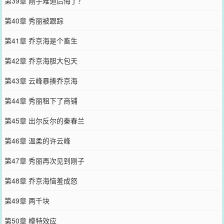
第39章 刚子难道后悔了？
第40章 秀丽被跟踪
第41章 乔京海是个畜生
第42章 乔京海胆大包天
第43章 云峰暴揍乔京海
第44章 秀丽租下了商铺
第45章 出尔反尔的秦春兰
第46章 温柔的许云峰
第47章 秀丽再次见到刚子
第48章 乔京海恼羞成怒
第49章 两千块
第50章 模特效应