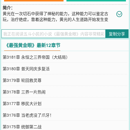
简介：
黄光在一次切石中获得了神秘的能力，这种能力可以鉴定古
玩，治疗绝症，靠着这种能力，黄光的人生道路开始发生变
化，一条金光大道出现在他的面前，大道上还有众多美女等着他，且
看黄光怎样一步步走向人生巅峰。
复制分享
您要是觉得《
最强黄金眼
》还不错的话请不要忘记向您QQ群和微博微
信里的朋友推荐哦！
《最强黄金眼》最新12章节
第3181章 永恒之三界帝国（大结局）
第3180章 普天同庆多复活
第3179章 轮回救灵尊
第3178章 三界一片热闹
第3177章 移民大计划
第3176章 当老虎没了爪牙！
第3175章 统御第二战