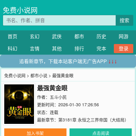
免费小说网
搜索
首页
玄幻
武侠
都市
历史
网游
科幻
言情
其他
排行
完本
登录
追看新章节，下载本站客户端无广告APP
↓↓↓
免费小说网
>
都市小说
> 最强黄金眼
最强黄金眼
作者：
五斗小民
更新时间：2026-01-30 17:26:56
状态：连载
最新章节：
第3181章 永恒之三界帝国（大结局）
加入书架
点击阅读