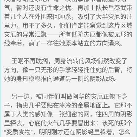
气，暂时还没有性命之忧。再加上队长岳秦武带
着几个人在外围来回冲杀，吸引了大半灾厄的注
意力，用不了多久，他们肯定能察觉到这片区域
灾厄的异常汇聚——所有低阶灾厄都像被无形的
线牵着，疯了一样往她原本站立的方向涌来。
王眠不再耽搁，周身流转的风场悄然改变了
方向，像一只无形的手掌轻轻托住她的后背，将
她的身形稳稳推向通道另一侧的阴影战场。
另一边，被同伴们叫做阿华的灾厄正俯下身
子，指尖几乎要贴在冰冷的金属地面上。它那不
属于人类的感知像一张细密的网，往四周的阴影
里探去，心底的火气几乎要冒出来：该死的那个
“变质食物”，明明刚才还在阴影缝里躲着，怎么