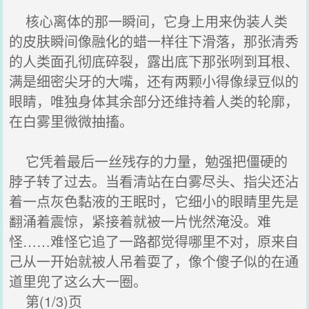
核心离体的那一瞬间，它身上用来伪装人类
的皮肤瞬间像融化的蜡一样往下滑落，那张清秀
的人类面孔彻底碎裂，露出底下那张咧到耳根、
满是细密尖牙的大嘴，还有两颗小得像绿豆似的
眼睛，唯独身体其余部分还维持着人类的轮廓，
在白雾里微微抽搐。
它凭着最后一丝残存的力量，勉强把僵硬的
脖子转了过去。当看清站在白雾尽头、指尖还沾
着一点灰色黏液的王眠时，它细小的眼睛里先是
翻涌着震惊，紧接着就被一片恍然淹没。难
怪……难怪它追了一路都觉得哪里不对，原来自
己从一开始就被人吊着耍了，像个傻子似的在通
道里兜了这么大一圈。
第(1/3)页