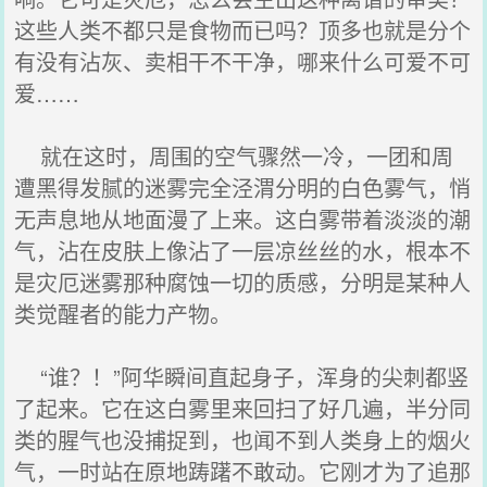
这些人类不都只是食物而已吗？顶多也就是分个
有没有沾灰、卖相干不干净，哪来什么可爱不可
爱……
就在这时，周围的空气骤然一冷，一团和周
遭黑得发腻的迷雾完全泾渭分明的白色雾气，悄
无声息地从地面漫了上来。这白雾带着淡淡的潮
气，沾在皮肤上像沾了一层凉丝丝的水，根本不
是灾厄迷雾那种腐蚀一切的质感，分明是某种人
类觉醒者的能力产物。
“谁？！”阿华瞬间直起身子，浑身的尖刺都竖
了起来。它在这白雾里来回扫了好几遍，半分同
类的腥气也没捕捉到，也闻不到人类身上的烟火
气，一时站在原地踌躇不敢动。它刚才为了追那