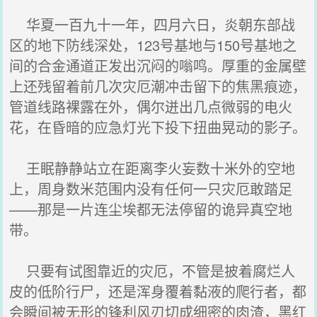
华夏一百九十一年，四月六日，炎朝东部战
区的地下防线深处，123号基地与150号基地之
间的合金通道正发出沉闷的嗡鸣。厚重的金属壁
上还残留着前几次灾厄潮冲击留下的焦黑痕迹，
管道线路裸露在外，偶尔迸出几点微弱的电火
花，在昏暗的应急灯光下投下扭曲晃动的影子。
王眠静静站立在距离李火妄数十米外的空地
上，周身数米范围内没有任何一只灾厄敢踏足
——那是一片连尘埃都无法停留的诡异真空地
带。
只要有试图靠近的灾厄，不管是披着腐烂人
皮的低阶行尸，还是浑身覆着黏液的爬行者，都
会瞬间被无形的锋利风刃切成细密的肉渣，黑红