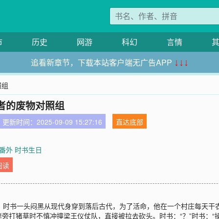
市
历史
网游
科幻
言情
追看新章节，下载本站客户端无广告APP
↓↓↓
照组
者的废物对照组
更新时间：2025-09-09 15:27:16
直达底部
利番外 时书生日
阅读
更】时书一头闷黑从现代身穿到落后古代，为了活命，他在一个村庄每天
旁打猪草时不慎冲撞梁王仪仗队，直接被拉去砍头。时书：“？”时书：“操