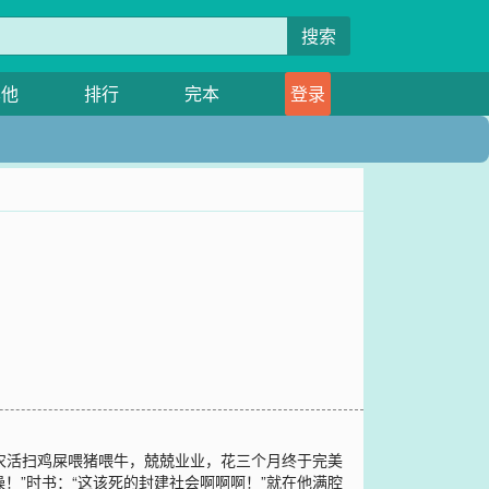
搜索
其他
排行
完本
登录
干农活扫鸡屎喂猪喂牛，兢兢业业，花三个月终于完美
！”时书：“这该死的封建社会啊啊啊！”就在他满腔