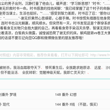
尘的男子出列，沉静打量了他会儿，缓声道：“学习新思想？”时书：“……
谢无炽救时书一命。时书感激的找他闲聊：“我已经掌握了这个村子的命脉
旁当谋士，生活也挺好。”“……”感受到智力差距，时书忍了忍：“那你以
书：“…………”-谢无炽果然心思缜密，心狠手辣。时书惊慌失措跟在他
连时书也沾光躺赢，顺风顺水。但突然有一天，时书发现这是个群穿系统
书看看身无长物只会抱大腿的自己，再看看身旁手染滔天杀孽、智谋无双
着清凉，白皙肩头微露，诚惶诚恐爬了谢无炽的床。躺鸡甜弟vs卷王大
错的话请不要忘记向您QQ群和微博微信里的朋友推荐哦！
被射杀，我浴血踏歌夺天下
、
惨死重生后，全族跪求她原谅
、
远星
、
沙
，但不能没活
、
全民转职：觉醒神级天赋，我即亡灵天灾！
、
福利番外 梦境
148 番外 幻想
番外 现代
144 番外 if线 （不甜，慎买）