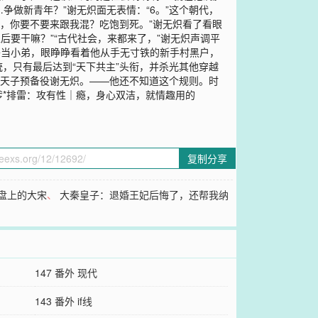
争做新青年？”谢无炽面无表情：“6。”这个朝代，
，你要不要来跟我混？吃饱到死。”谢无炽看了看眼
后要干嘛？”“古代社会，来都来了，”谢无炽声调平
身旁当小弟，眼睁睁看着他从手无寸铁的新手村黑户，
，只有最后达到“天下共主”头衔，并杀光其他穿越
的天子预备役谢无炽。——他还不知道这个规则。时
爹*排雷：攻有性｜瘾，身心双洁，就情趣用的
复制分享
盘上的大宋
、
大秦皇子：退婚王妃后悔了，还帮我纳
147 番外 现代
143 番外 if线