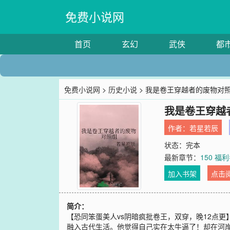
免费小说网
首页
玄幻
武侠
都
免费小说网
>
历史小说
> 我是卷王穿越者的废物对
我是卷王穿越
作者：
若星若辰
状态：完本
最新章节：
150 福
加入书架
点击
简介：
【恐同笨蛋美人vs阴暗疯批卷王，双穿，晚12点
融入古代生活。他觉得自己实在太牛逼了！却在河岸