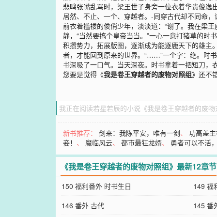
悲鸣张嘴乱骂时，梁王世子身旁一位衣着华贵俊逸出
居然、不止、一个、穿越者。-同穿古代却不同命，
前衣着褴褛的俊俏少年，淡淡道：“谢了。我在梁王座
静，“当然要搞个皇帝当当。”一心一意打猪草的时
积攒势力，拓展版图，逐渐成为能逐鹿天下的雄主。
者，才能回到原来的世界。“……”一个字：绝。时
书深吸了一口气。当天深夜。时书拿着一把短刀，衣
您要是觉得《
我是卷王穿越者的废物对照组
》还不
新书推荐：
剑来：我陈平安，唯有一剑
、
功高盖主
妾！
、
魔临风云
、
都市最狂龙婿
、
勇者可以不活
《我是卷王穿越者的废物对照组》最新12章节
150 福利番外 时书生日
149 
146 番外 古代
145 