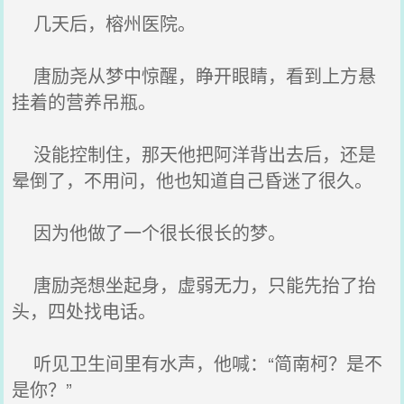
几天后，榕州医院。
唐励尧从梦中惊醒，睁开眼睛，看到上方悬
挂着的营养吊瓶。
没能控制住，那天他把阿洋背出去后，还是
晕倒了，不用问，他也知道自己昏迷了很久。
因为他做了一个很长很长的梦。
唐励尧想坐起身，虚弱无力，只能先抬了抬
头，四处找电话。
听见卫生间里有水声，他喊：“简南柯？是不
是你？”