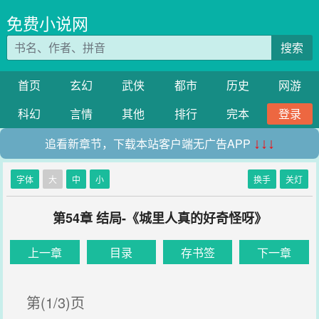
免费小说网
搜索
首页
玄幻
武侠
都市
历史
网游
科幻
言情
其他
排行
完本
登录
追看新章节，下载本站客户端无广告APP
↓↓↓
字体
大
中
小
换手
关灯
第54章 结局-《城里人真的好奇怪呀》
上一章
目录
存书签
下一章
第(1/3)页