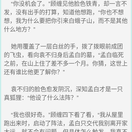
“你没机会了。”顾缠见他脸色铁青，却一言不
发，没有出手的打算，知道他想跑，“你也不想
想，我为什么要把你引来白蛾子山，而不是其他
什么地方？”
她用覆盖了一层白丝的手，拨了拨眼前成团
的飞虫，看向袁不归身后孟白的墓，“孟白临死
之前，在山上住了差不多一个月。你猜，这世上
还有谁比他更了解你？”
袁不归的脸色愈发阴沉，深知孟白才是一只
真狐狸：“他设了什么法阵？”
“我也很好奇。”顾缠四下看了看，“我从屋里
跑出来时，启动了阵法，孟白只交代我别离开家
太远，就不会有问题，但具体怎么触发，我真不