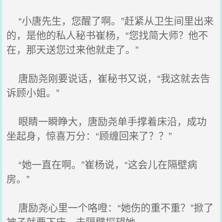
“小唐先生，您醒了啊。”赶紧从卫生间里出来
的，是他的私人秘书崔杨，“您找简大师？他不
在，那天送您过来他就走了。”
唐励尧刚要说话，崔秘书又说，“我这就去告
诉顾小姐。”
眼睛一瞬睁大，唐励尧单手撑着床沿，成功
坐起身，惊喜万分：“顾缠回来了？？”
“她一直在啊。”崔杨说，“这会儿在隔壁病
房。”
唐励尧心里一个咯噔：“她伤的重不重？”掀了
被子就要下床，去隔壁探望她。