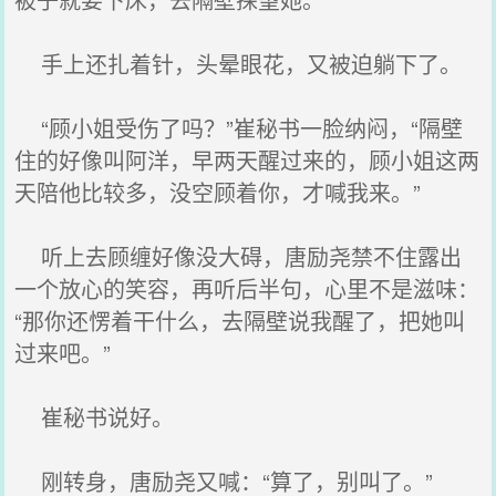
手上还扎着针，头晕眼花，又被迫躺下了。
“顾小姐受伤了吗？”崔秘书一脸纳闷，“隔壁
住的好像叫阿洋，早两天醒过来的，顾小姐这两
天陪他比较多，没空顾着你，才喊我来。”
听上去顾缠好像没大碍，唐励尧禁不住露出
一个放心的笑容，再听后半句，心里不是滋味：
“那你还愣着干什么，去隔壁说我醒了，把她叫
过来吧。”
崔秘书说好。
刚转身，唐励尧又喊：“算了，别叫了。”