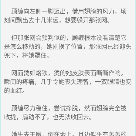
顾缠向左侧一脚迈出，借用翅膀的风力，顷
刻间飘出去十几米远，想要躲开那张网。
但那张网会预判似的，顾缠根本没看清楚它
是怎么移动的，她刚换了位置，那张网已经迎头
兜下，将她罩住。
网面烫如烙铁，烫的她皮肤表面嘶嘶作响。
瞬间的疼痛，几乎令她丧失理智，一双眼睛也变
的血红。
顾缠尽力稳住，尝试挣脱，然而翅膀完全被
收拢，扇动不了，也无法收回去。
她失去平衡，倒在地上。耳边似乎有轰轰的