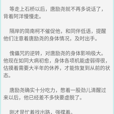
等走上石桥以后，唐励尧就不再多说话了，
背着阿洋慢慢走。
隔岸的简南柯不催促他，和同伴低语，提醒
他们注意着唐励尧的身体情况，及时出手。
傀儡咒的逆转，对唐励尧的身体影响极大。
他现在如同大病初愈，身体各项机能虚弱得很，
估摸着需要大半年的休养，才能恢复到从前的状
态。
唐励尧确实十分吃力，憋着一股劲儿清醒过
来以后，他已经差不多快要虚脱了。
刚才是忙着找出路，强撑着。