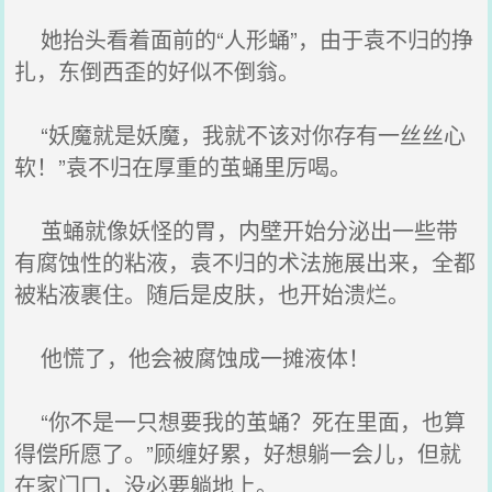
她抬头看着面前的“人形蛹”，由于袁不归的挣
扎，东倒西歪的好似不倒翁。
“妖魔就是妖魔，我就不该对你存有一丝丝心
软！”袁不归在厚重的茧蛹里厉喝。
茧蛹就像妖怪的胃，内壁开始分泌出一些带
有腐蚀性的粘液，袁不归的术法施展出来，全都
被粘液裹住。随后是皮肤，也开始溃烂。
他慌了，他会被腐蚀成一摊液体！
“你不是一只想要我的茧蛹？死在里面，也算
得偿所愿了。”顾缠好累，好想躺一会儿，但就
在家门口，没必要躺地上。