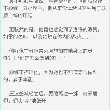
袁不归心中骇然，融合魔丝时，世间就仅存
下顾缠一只小魔蚕，他从来没体验过这种属于妖
魔血统的压迫！
更骇然的是，他竟也感觉到了洛铁的滚烫，
如雷的轰鸣，以及焚烧在体内的烈火……
他好像在分担雷火网施加在她身上的灵
性？！“你是怎么做到的？！”
顾缠不搭理他，因为她也不知道怎么做到
的，属于本能。
压迫感减轻之后，顾缠孤注一掷，咬牙展
翅，翅尖“嗡”地张开！