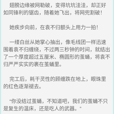
翅膀边缘被网勒破，变得坑坑洼洼，却正好
如同锋利的锯齿，随着她飞出，将网兜割破！
她疾步向前，在袁不归额头上用力一拍！
一缕白丝从她掌心抽出，像毛线团一样迅速
围着袁不归缠绕，不过两三秒钟的时间，就结出
了一个厚度超过五厘米、椭圆形的茧蛹，将袁不
归严严实实的裹在茧蛹里。
完工后，耗干灵性的顾缠跌在地上，眼珠里
的红色逐渐褪去。
“你没结过茧蛹，不知道吧，我们的茧蛹不只
是复生的温床，还是吃人的武器。”