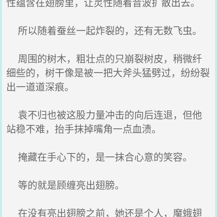
性蕴含在翅膀里，让灵性随着音波扩散出去。
所以随着蚕丝一起炸裂的，还有无数飞虫。
周围的树木，粗壮点的只崩裂树皮，稍微纤
细些的，树干像是被一把大斧头猛劈过，纷纷裂
出一道道深痕。
袁不归也被这股力量冲击的向后连退，但他
站稳不难，抬手抹掉嘴角一点血渍。
掩藏在手心下的，是一抹合心意的笑容。
等的就是顾缠亮出翅膀。
在没有亮出翅膀之前，她还是个人，魔蛾翅