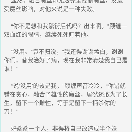
显然，融合魔丝却无法完全控制魔丝，反遭
受魔丝影响，对他来说是一种失败。
“你不是想和我繁衍后代吗？出来啊。”顾缠一
双血红的眼睛，继续死死盯着他。
“没用。”袁不归说，“我还得谢谢孟白，谢谢
你们，替我治好了病，现在我非常清楚我自己是
谁！”
“说‘没用’的该是我。”顾缠声音冷冷，“你错就
错在贪心，融合了雄性的魔丝，居然还敢为了长
生，留下一个雌性，等于是留下一柄杀你的
刀！”
好端端一个人，非得将自己改造成半个妖