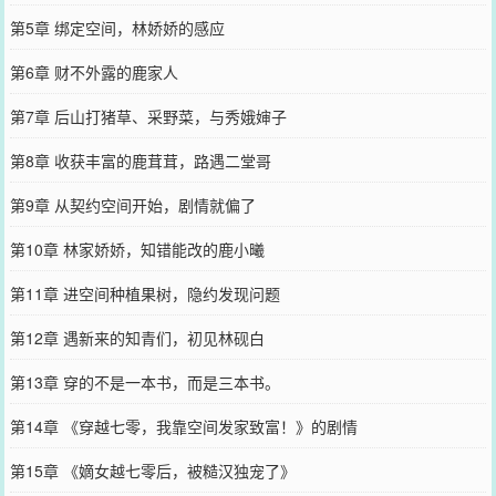
第5章 绑定空间，林娇娇的感应
第6章 财不外露的鹿家人
第7章 后山打猪草、采野菜，与秀娥婶子
第8章 收获丰富的鹿茸茸，路遇二堂哥
第9章 从契约空间开始，剧情就偏了
第10章 林家娇娇，知错能改的鹿小曦
第11章 进空间种植果树，隐约发现问题
第12章 遇新来的知青们，初见林砚白
第13章 穿的不是一本书，而是三本书。
第14章 《穿越七零，我靠空间发家致富！》的剧情
第15章 《嫡女越七零后，被糙汉独宠了》