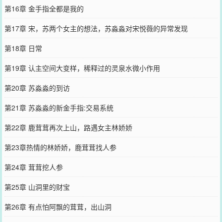
第16章 金手指全都是我的
第17章 宋，苏两个女主的想法，苏淼淼对宋悦薇的异常发现
第18章 日常
第19章 认主空间大变样，稀释过的灵泉水微小作用
第20章 苏淼淼的到访
第21章 苏淼淼的新金手指:交易系统
第22章 鹿茸茸再次上山，路遇女主林娇娇
第23章热情的林娇娇，鹿茸茸找人参
第24章 茸茸挖人参
第25章 山洞里的财宝
第26章 有点怕阿飘的茸茸，出山洞