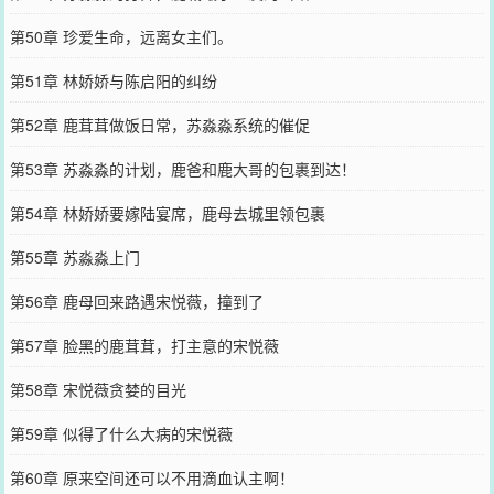
第50章 珍爱生命，远离女主们。
第51章 林娇娇与陈启阳的纠纷
第52章 鹿茸茸做饭日常，苏淼淼系统的催促
第53章 苏淼淼的计划，鹿爸和鹿大哥的包裹到达！
第54章 林娇娇要嫁陆宴席，鹿母去城里领包裹
第55章 苏淼淼上门
第56章 鹿母回来路遇宋悦薇，撞到了
第57章 脸黑的鹿茸茸，打主意的宋悦薇
第58章 宋悦薇贪婪的目光
第59章 似得了什么大病的宋悦薇
第60章 原来空间还可以不用滴血认主啊！