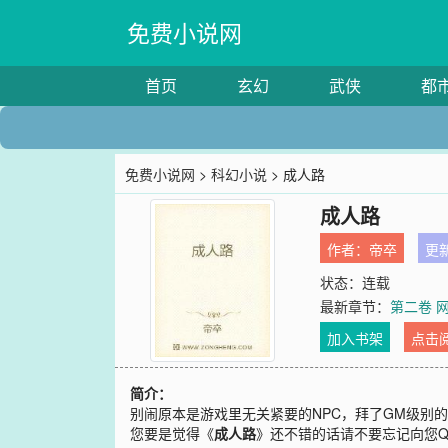
免费小说网
首页
玄幻
武侠
都
免费小说网
>
科幻小说
> 成人路
成人路
作者：
帝卒
更新
状态：连载
最新章节：
第二卷 
加入书架
点击
简介：
别闹原本是游戏里无关紧要的NPC，拜了GM级别
您要是觉得《
成人路
》还不错的话请不要忘记向您