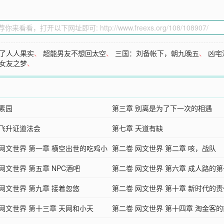
了人人果实
、
超能男友不想回太空
、
三国：刘备帐下，朝九晚五
、
凶宅
女友之梦
、
 素园
第三章 别离是为了下一次的相遇
 飞升证道法会
第七章 天道有缺
 网文世界 第一章 横空出世的吃鸡小
第二卷 网文世界 第二章 咳，战队
网文世界 第五章 NPC酒吧
第二卷 网文世界 第六章 成人路的
 网文世界 第九章 接着忽悠
第二卷 网文世界 第十章 新时代的
 网文世界 第十三章 天网和小天
当
第二卷 网文世界 第十四章 淘金客