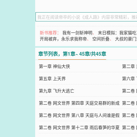
新书推荐：
我有一剑斩神明
、
末日模拟：我家猫吃
开局被弃，永乐求我称帝
、
空间折叠
、
大叔的豪门
章节列表，第1章~ 45章/共45章
第一章 神仙大侠
第二章
第五章 上天界
第六章
第九章 飞升大逃亡
第二卷
第二卷 网文世界 第四章 天庭交易群的新成
队
第二卷 
员
第二卷 网文世界 第八章 天庭与人间谁是假
第二卷
的？
第二卷 网文世界 第十二章 雨后春笋的华夏
第二卷