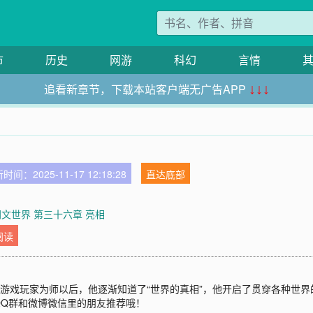
市
历史
网游
科幻
言情
追看新章节，下载本站客户端无广告APP
↓↓↓
时间：2025-11-17 12:18:28
直达底部
网文世界 第三十六章 亮相
阅读
的游戏玩家为师以后，他逐渐知道了“世界的真相”，他开启了贯穿各种世
QQ群和微博微信里的朋友推荐哦！