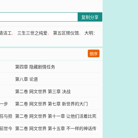
复制分享
清洁工
、
三生三世之纯爱
、
第五区殡仪馆
、
大明：
倒序
第四章 隐藏剧情任务
第八章 论道
第二卷 网文世界 第三章 决战
第一步
第二卷 网文世界 第七章 新世界的大门
责任与担
第二卷 网文世界 第十一章 让他们活着比死
的前世今
了难受
第二卷 网文世界 第十五章 不一样的神话传