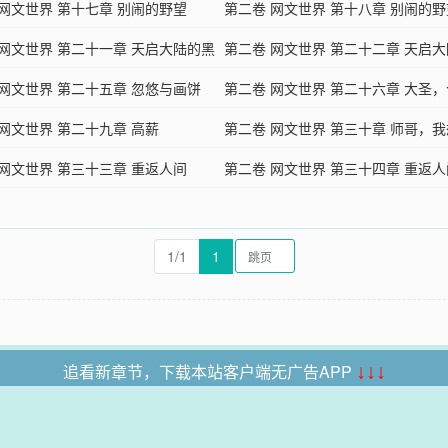
 网文世界 第十七章 别闹的野望
生
第二卷 网文世界 第十八章 别闹的野
 网文世界 第二十一章 天启大陆的黑
（下）
第二卷 网文世界 第二十二章 天启
 网文世界 第二十五章 忽悠与画饼
源真相
第二卷 网文世界 第二十六章 大圣
 网文世界 第二十九章 高薪
吗？
第二卷 网文世界 第三十章 师哥，
 网文世界 第三十三章 重返人间
西
第二卷 网文世界 第三十四章 重返人
（下）
1/1
1
追看新章节，下载本站客户端无广告APP
↓↓↓
本站所有收录的内容均来自互联网，如有侵权我们将尽快删除。