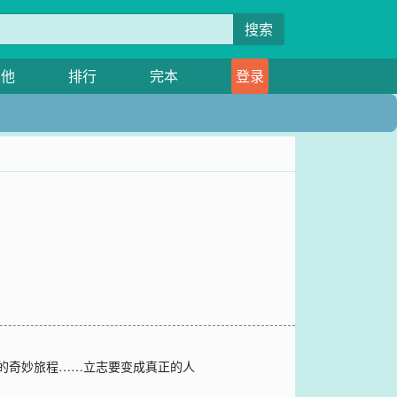
搜索
其他
排行
完本
登录
界的奇妙旅程……立志要变成真正的人