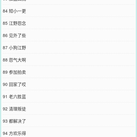
84 短小一更
85 江野怨念
86 见外了些
87 小狗江野
88 怨气大啊
89 参加拍卖
90 回家了哎
91 老六胜蓝
92 清理叛徒
93 都解决了
94 方欢乐得