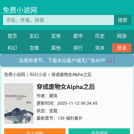
免费小说网
搜索
首页
玄幻
武侠
都市
历史
网游
科幻
言情
其他
排行
完本
登录
追看新章节，下载本站客户端无广告APP
↓↓↓
免费小说网
>
科幻小说
> 穿成废物女Alpha之后
穿成废物女Alpha之后
作者：
藏珠
更新时间：2025-11-12 06:34:45
状态：连载
最新章节：
139 福利番外
加入书架
点击阅读