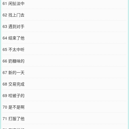
61 闲扯淡中
62 找上门去
63 遇到对手
64 结束了他
65 不太中听
66 奶糖味的
67 新的一天
68 交易完成
69 咬被子的
70 是不是啊
71 打服了他