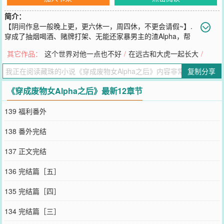
简介：
【阴间作息一般晚上更，更六休一，周四休，不更会请假~】.
穿成了抽烟喝酒、赌牌打架、无能还家暴男主的渣Alpha，帮
助男主走出困境？救赎？.不存在的，因为她也不是什么好东西。.
其它作品：
这个世界对他一点也不好
/
在远古和大虎一起长大
/
——.我只是做了一个正常人类该做的，不抽烟不喝酒，不赌不打他和
弟弟，也不抢他赚的钱，定时交伙食费、家里啥坏了修啥，对外重拳
复制分享
出击，对内一言不发而已，他依旧沦陷了。.GB.
您要是觉得《
穿成废物女Alpha之后
》还不错的话请不要忘记向您QQ
《穿成废物女Alpha之后》最新12章节
群和微博微信里的朋友推荐哦！
139 福利番外
138 番外完结
137 正文完结
136 完结篇［五］
135 完结篇［四］
134 完结篇［三］