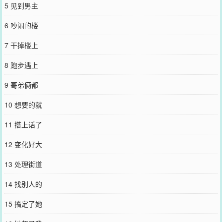
5 见到男主
6 吵闹的楼
7 干掉楼上
8 跑步遇上
9 哥弟俩都
10 想要的就
11 搭上话了
12 变化好大
13 处理街道
14 找别人的
15 搞定了她