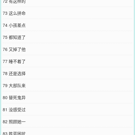
72 有这样的
73 这么拼命
74 小孩差点
75 都知道了
76 又掉了他
77 睡不着了
78 还是选择
79 大部队来
80 替死鬼异
81 没感受过
82 照顾她一
83 胜蓝困扰