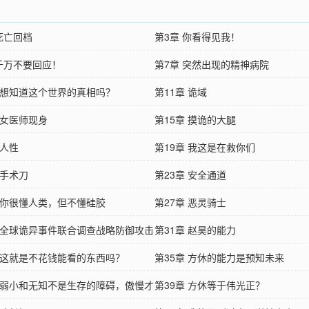
死亡回档
第3章 你看得见我！
 千万不要回应！
第7章 突然出现的精神病院
章 想知道这个世界的真相吗？
第11章 诡域
 女医师现身
第15章 摸诡的大腿
 人性
第19章 我这是在救你们
 手术刀
第23章 安全通道
章 你很懂人类，但不懂硅胶
第27章 恶灵骑士
章 全球诡异事件联合调查战略防御攻击
第31章 赵昊的能力
保障局
章 这就是不花钱能看的东西吗？
第35章 方休的能力是预知未来
章 弱小和无知不是生存的障碍，傲慢才
第39章 方休等于伟光正？