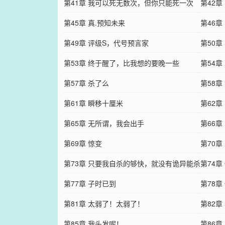
第41章 我可以死无数次，但你只能死一次
是
第42章
第45章 真.预知未来
第46章
第49章 评级S，代号预言家
第50章
第53章 终于醒了，比我想的要晚一些
第54
第57章 杀了么
残忍
第58
第61章 瞬移十厘米
第62章
第65章 无所谓，我会出手
第66章
第69章 惊变
第70章
第73章 只要我自杀的够快，就没有诡异能杀
第74
我
第77章 子时已到
第78章
第81章 太弱了！太弱了！
第82章
第85章 我头发呢！
第86