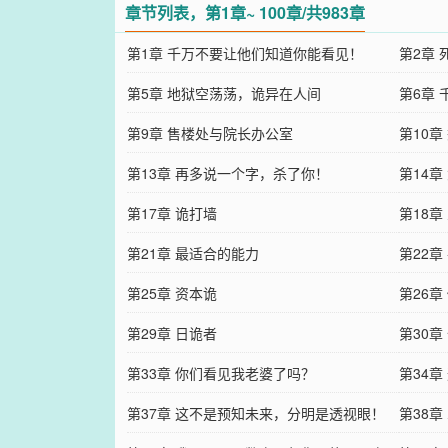
章节列表，第1章~ 100章/共983章
第1章 千万不要让他们知道你能看见！
第2章 
第5章 地狱空荡荡，诡异在人间
第6章
第9章 售楼处与院长办公室
第10
第13章 再多说一个字，杀了你！
第14章
第17章 诡打墙
第18章
第21章 最适合的能力
第22章
第25章 资本诡
第26
第29章 日诡者
第30
第33章 你们看见我老婆了吗？
与后勤
第34
第37章 这不是预知未来，分明是透视眼！
第38