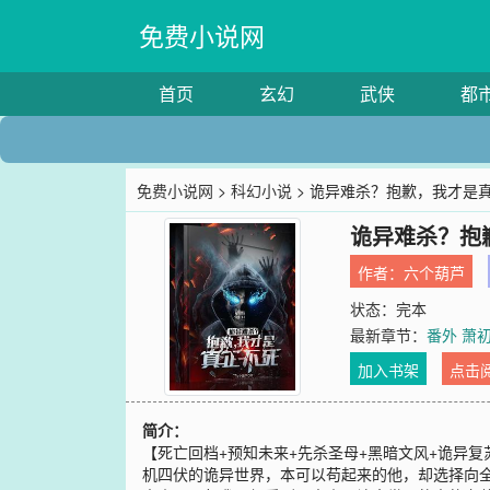
免费小说网
首页
玄幻
武侠
都
免费小说网
>
科幻小说
> 诡异难杀？抱歉，我才是
诡异难杀？抱
作者：
六个葫芦
状态：完本
最新章节：
番外 萧
加入书架
点击
简介：
【死亡回档+预知未来+先杀圣母+黑暗文风+诡异
机四伏的诡异世界，本可以苟起来的他，却选择向