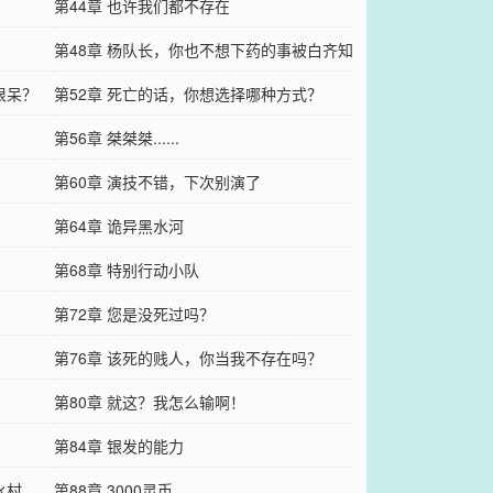
第44章 也许我们都不存在
第48章 杨队长，你也不想下药的事被白齐知
很呆？
道吧？
第52章 死亡的话，你想选择哪种方式？
第56章 桀桀桀......
第60章 演技不错，下次别演了
第64章 诡异黑水河
第68章 特别行动小队
第72章 您是没死过吗？
第76章 该死的贱人，你当我不存在吗？
第80章 就这？我怎么输啊！
第84章 银发的能力
水村
第88章 3000灵币