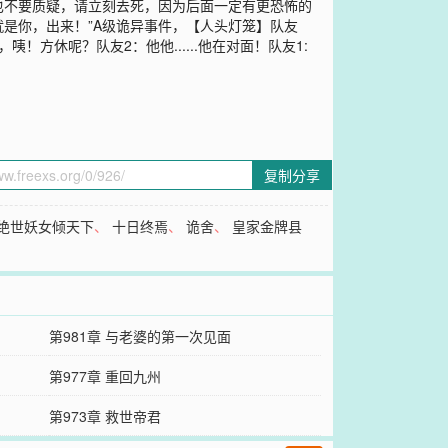
也不要质疑，请立刻去死，因为后面一定有更恐怖的
是你，出来！”A级诡异事件，【人头灯笼】队友
休呢？队友2：他他......他在对面！队友1:
复制分享
绝世妖女倾天下
、
十日终焉
、
诡舍
、
皇家金牌县
第981章 与老婆的第一次见面
第977章 重回九州
第973章 救世帝君