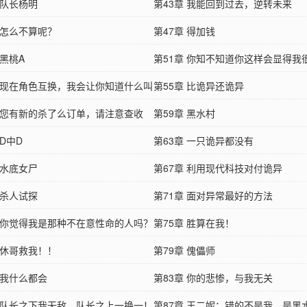
 队长杨明
第43章 我能回到过去，逆转未来
 怎么不算呢？
第47章 得加钱
 黑桃A
第51章 你知不知道你这样会显得我
章 现在角色互换，我会让你知道什么叫
第55章 比诡异还诡异
章 您有新的杀了么订单，请注意查收
第59章 黑水村
 D中D
第63章 一只诡异都没有
 水底女尸
第67章 利用现代科技对付诡异
 杀人试探
第71章 面对异常最好的方法
章 你觉得我是那种不在意性命的人吗？
第75章 胜算在我！
 休哥救我！！
第79章 傀儡师
 我什么都会
第83章 你的悲惨，与我无关
章 队长之下我无敌，队长之上一换一！
第87章 王二妮：错的不是我，是黑