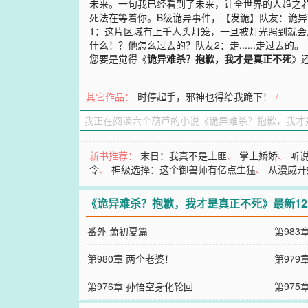
未来。一句我已经看到了未来，让全世界的人趋之
死法在等着你。B级诡异事件，【发诡】队友：诡异
1：这片区域有上千人头灯笼，一旦被灯光照到就会人
什么！？他怎么过去的？队友2：走......走过去的。
您要是觉得《
诡异难杀？抱歉，我才是真正不死
》
其它作品：
时停起手，邪神也得给我跪下！
/
新书推荐：
末日：我真不是土匪
、
掌上娇娇
、
听
令
、
神级选择：这个御兽师有亿点生猛
、
从漫威开
《诡异难杀？抱歉，我才是真正不死》最新1
番外 萧初夏篇
第983
第980章 两个老婆！
第979
第976章 孙悟空身化轮回
第975