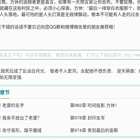
若鹜。方休的追随者更是直言，如果有一天预言家让你去死，不要犹豫，
就藏在这些村民之中，必须小心探查。方休：“最后一排穿白衣服那个，就
头落地，最可怕的是人头灯笼是无规律飘动，根本不可能有人走的过去，咦！方
还不错的话请不要忘记向您QQ群和微博微信里的朋友推荐哦！
说我死后成了反派白月光
、
智者不入爱河，女配她不想负责
、
逆天萌兽：
始无限变强
、
2章节
章 老婆的名字
第982章 时间投影.方休！
章 我亲手放出了老婆？
第978章 封印友军
章 攻守易形，踏平魔域
第974章 笑到最后的宙斯