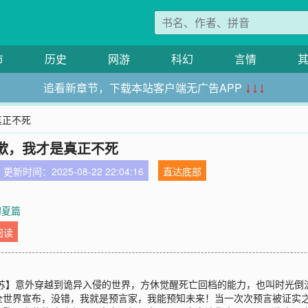
市
历史
网游
科幻
言情
追看新章节，下载本站客户端无广告APP
↓↓↓
真正不死
歉，我才是真正不死
更新时间：2025-08-22 22:04:16
直达底部
初夏篇
阅读
复苏】意外穿越到诡异入侵的世界，方休觉醒死亡回档的能力，也叫时光
全世界宣布，没错，我就是预言家，我能预知未来！当一次次预言被证实