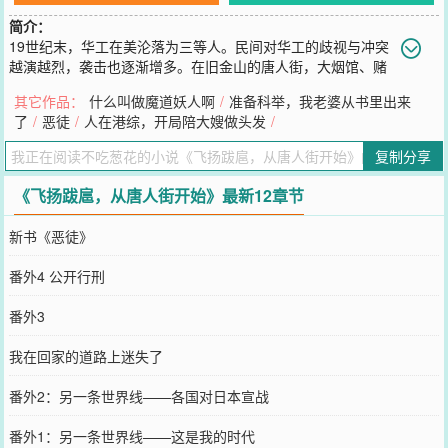
简介：
19世纪末，华工在美沦落为三等人。民间对华工的歧视与冲突
越演越烈，袭击也逐渐增多。在旧金山的唐人街，大烟馆、赌
档林立，堂口、会馆，鱼龙混杂。直到这一天，陈正威从船上下来，
其它作品：
什么叫做魔道妖人啊
/
准备科举，我老婆从书里出来
脸上洋溢着灿烂的笑容。“我喜欢这里空气中弥漫的火药味。”“我跨过
了
/
恶徒
/
人在港综，开局陪大嫂做头发
/
半个世界来这里，可不是为了来挖矿的。”
您要是觉得《
飞扬跋扈，从唐人街开始
》还不错的话请不要忘记向您
复制分享
QQ群和微博微信里的朋友推荐哦！
《飞扬跋扈，从唐人街开始》最新12章节
新书《恶徒》
番外4 公开行刑
番外3
我在回家的道路上迷失了
番外2：另一条世界线——各国对日本宣战
番外1：另一条世界线——这是我的时代