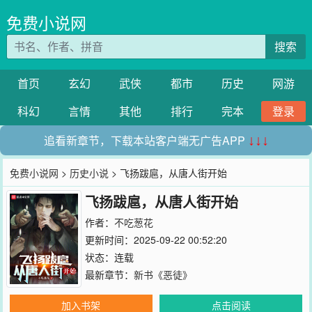
免费小说网
搜索
首页
玄幻
武侠
都市
历史
网游
科幻
言情
其他
排行
完本
登录
追看新章节，下载本站客户端无广告APP
↓↓↓
免费小说网
>
历史小说
> 飞扬跋扈，从唐人街开始
飞扬跋扈，从唐人街开始
作者：
不吃葱花
更新时间：2025-09-22 00:52:20
状态：连载
最新章节：
新书《恶徒》
加入书架
点击阅读